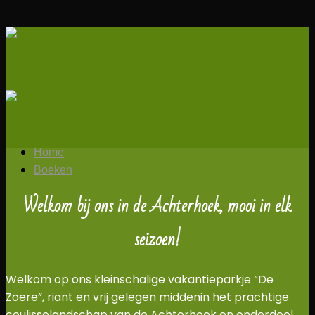
Skip
to
content
Home
Boeken
Welkom bij ons in de Achterhoek, mooi in elk
seizoen!
Welkom op ons kleinschalige vakantieparkje “De
Zoere”, riant en vrij gelegen middenin het prachtige
coulisselandschap van de Achterhoek en onderdeel