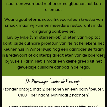
naar een zwembad met enorme glijbanen het kan
allemaal.
Waar u gaat eten is natuurlijk vooral een kwestie van
smaak maar wij kunnen meerdere restaurants in de
omgeving aanbevelen:
Lev by Mike (vml sterrenkok) of eten van ‘kop tot
kont’ bij de culinaire proeftuin van Nel Schellekens het
Keunenhuis in Winterswijk. Nog een aanrader Bertram
in Bredevoort of dichterbij, direct eten van de boerderij
bij Suzie’s Farm. Het is maar een kleine greep uit het
geweldige culinaire aanbod in de regio.
De Pipowagen “onder de Kastanje”
(zonder ontbijt, max. 2 personen en een baby/peuter.
€100,- per nacht. Minimaal 2 nachten)