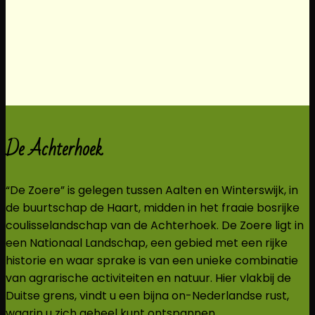
De Achterhoek
“De Zoere” is gelegen tussen Aalten en Winterswijk, in
de buurtschap de Haart, midden in het fraaie bosrijke
coulisselandschap van de Achterhoek. De Zoere ligt in
een Nationaal Landschap, een gebied met een rijke
historie en waar sprake is van een unieke combinatie
van agrarische activiteiten en natuur.
Hier vlakbij de
Duitse grens, vindt u een bijna on-Nederlandse rust,
waarin u zich geheel kunt ontspannen.