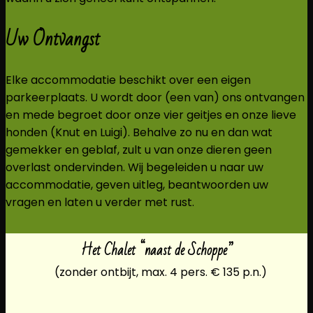
Uw Ontvangst
Elke accommodatie beschikt over een eigen
parkeerplaats. U wordt door (een van) ons ontvangen
en mede begroet door onze vier geitjes en onze lieve
honden (Knut en Luigi). Behalve zo nu en dan wat
gemekker en geblaf, zult u van onze dieren geen
overlast ondervinden. Wij begeleiden u naar uw
accommodatie, geven uitleg, beantwoorden uw
vragen en laten u verder met rust.
Het Chalet “naast de Schoppe”
(zonder ontbijt, max. 4 pers. € 135 p.n.)