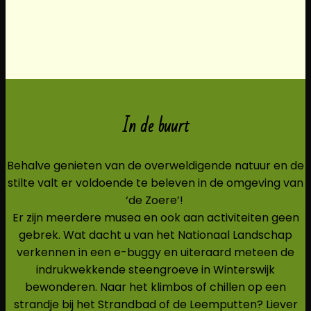
In de buurt
Behalve genieten van de overweldigende natuur en de
stilte valt er voldoende te beleven in de omgeving van
‘de Zoere’!
Er zijn meerdere musea en ook aan activiteiten geen
gebrek. Wat dacht u van het Nationaal Landschap
verkennen in een e-buggy en uiteraard meteen de
indrukwekkende steengroeve in Winterswijk
bewonderen. Naar het klimbos of chillen op een
strandje bij het Strandbad of de Leemputten? Liever