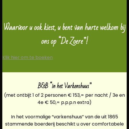
Waarvoor u ook kiest, u bent van harte welkom bij
ons op “De Zoere”!
Klik hier om te boeken
B&B “in het Varkenshuus”
(met ontbijt 1 of 2 personen € 153,= per nacht / 3e en
4e € 50,= p.p.p.n extra)
In het voormalige “varkenshuus” van de uit 1865
stammende boerderij beschikt u over comfortabele